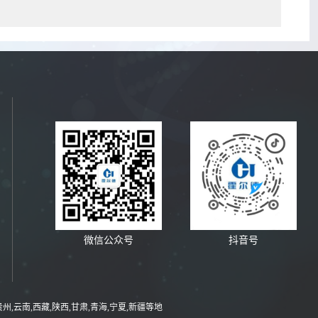
微信公众号
抖音号
贵州,云南,西藏,陕西,甘肃,青海,宁夏,新疆等地