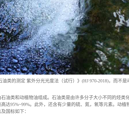
定 紫外分光光度法（试行）》(HJ 970-2018)，而不是动植
由石油类和动植物油组成。石油类是由许多分子大小不同的烃类
高达95%~99%。此外，还含有少量的硫、氮，氧等元素。动
法及国标如下：