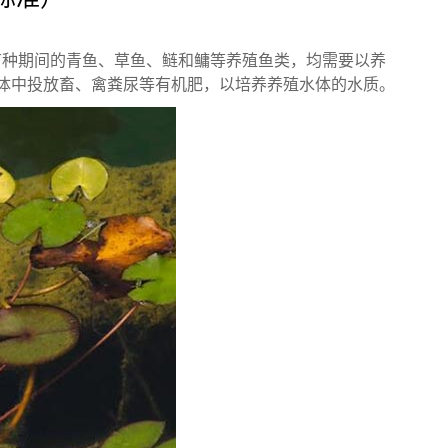
苗种期间的青鱼、草鱼、鲢和鳙等养殖鱼类，均需要以养
体中投放畜、禽粪尿等有机肥，以培养养殖水体的水质。