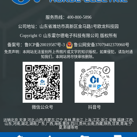
服务热线：400-800-5896
公司地址：山东省潍坊市高新区金马路1号欧龙科技园
Copyright © 山东霍尔德电子科技有限公司 版权所有
备案号：
鲁ICP备20019587号-3
鲁公网安备37079402370960号
免责声明：本网站无法鉴别所上传图片或文字的知识版权，如果侵犯，请及时通
知我们，本网站将尽快审核删除。
微信公众号
抖音号
远销北京,天津,河北,山西,内蒙古,辽宁,吉林,黑龙江,上海,江苏,浙江,安徽,福建,江西,
山东,河南,湖北,湖南,广东,广西,海南,重庆,四川,贵州,云南,西藏,陕西,甘肃,青海,宁
夏,新疆等地