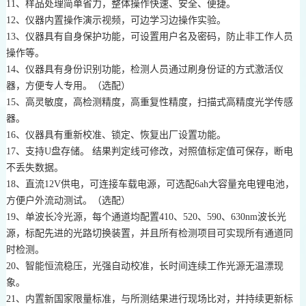
11、样品处理简单省力，整体操作快速、安全、便捷。
12、仪器内置操作演示视频，可边学习边操作实验。
13、仪器具有自身保护功能，可设置用户名及密码，防止非工作人员
操作等。
14、仪器具有身份识别功能，检测人员通过刷身份证的方式激活仪
器，方便专人专用。（选配）
15、高灵敏度，高检测精度，高重复性精度，扫描式高精度光学传感
器。
16、仪器具有重新校准、锁定、恢复出厂设置功能。
17、支持U盘存储。 结果判定线可修改，对照值标定值可保存，断电
不丢失数据。
18、直流12V供电，可连接车载电源，可选配6ah大容量充电锂电池，
方便户外流动测试。（选配）
19、单波长冷光源，每个通道均配置410、520、590、630nm波长光
源，标配先进的光路切换装置，并且所有检测项目可实现所有通道同
时检测。
20、智能恒流稳压，光强自动校准，长时间连续工作光源无温漂现
象。
21、内置新国家限量标准，与所测结果进行现场比对，并持续更新标