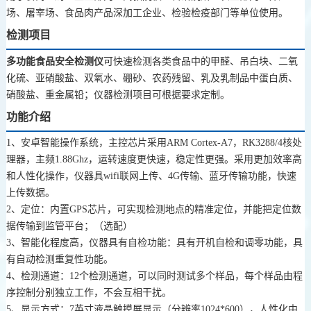
场、屠宰场、食品肉产品深加工企业、检验检疫部门等单位使用。
检测项目
多功能
食品安全检测仪
可快速检测各类食品中的甲醛、吊白块、二氧
化硫、亚硝酸盐、双氧水、硼砂、
农药残留
、乳及乳制品中蛋白质、
硝酸盐、重金属铅；仪器检测项目可根据要求定制。
功能介绍
1、安卓智能操作系统，主控芯片采用ARM Cortex-A7，RK3288/4核处
理器，主频1.88Ghz，运转速度更快速，稳定性更强。采用更加效率高
和人性化操作，仪器具wifi联网上传、4G传输、蓝牙传输功能，快速
上传数据。
2、定位：内置GPS芯片，可实现检测地点的精准定位，并能把定位数
据传输到监管平台；（选配）
3、智能化程度高，仪器具有自检功能：具有开机自检和调零功能，具
有自动检测重复性功能。
4、检测通道：12个检测通道，可以同时测试多个样品，每个样品由程
序控制分别独立工作，不会互相干扰。
5、显示方式：7英寸液晶触摸屏显示（分辨率1024*600），人性化中