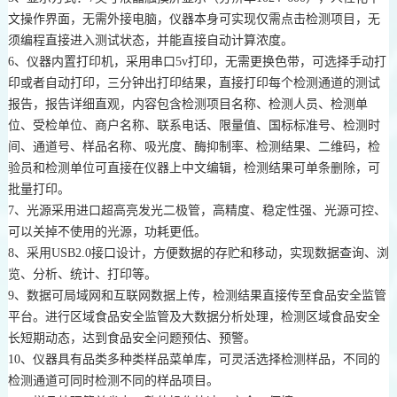
文操作界面，无需外接电脑，仪器本身可实现仅需点击检测项目，无
须编程直接进入测试状态，并能直接自动计算浓度。
6、仪器内置打印机，采用串口5v打印，无需更换色带，可选择手动打
印或者自动打印，三分钟出打印结果，直接打印每个检测通道的测试
报告，报告详细直观，内容包含检测项目名称、检测人员、检测单
位、受检单位、商户名称、联系电话、限量值、国标标准号、检测时
间、通道号、样品名称、吸光度、酶抑制率、检测结果、二维码，检
验员和检测单位可直接在仪器上中文编辑，检测结果可单条删除，可
批量打印。
7、光源采用进口超高亮发光二极管，高精度、稳定性强、光源可控、
可以关掉不使用的光源，功耗更低。
8、采用USB2.0接口设计，方便数据的存贮和移动，实现数据查询、浏
览、分析、统计、打印等。
9、数据可局域网和互联网数据上传，检测结果直接传至食品安全监管
平台。进行区域食品安全监管及大数据分析处理，检测区域食品安全
长短期动态，达到食品安全问题预估、预警。
10、仪器具有品类多种类样品菜单库，可灵活选择检测样品，不同的
检测通道可同时检测不同的样品项目。