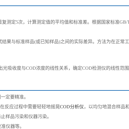
定5次，计算测定值的平均值和标准差。根据国家标准GB/T 11
试结果与标准样品(或已知样品)之间的实际差异。方法为在正常
绘出光吸收度与COD浓度的线性关系，确定COD检测仪的线性范
间一定要精准。
，在反应过程中需要轻轻地摇晃
COD分析仪
，以均匀地混合样品
防止样品污染和仪器污染。
校准仪器等。