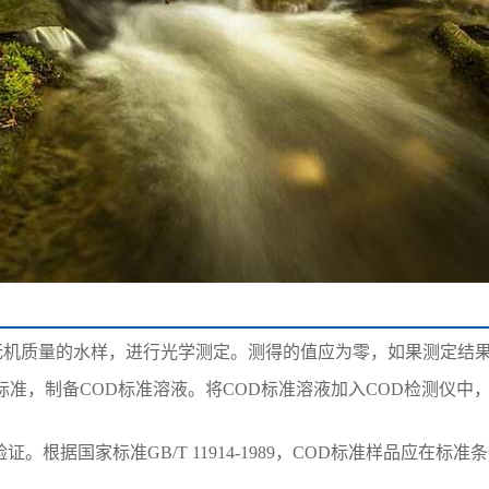
等无机质量的水样，进行光学测定。测得的值应为零，如果测定结
989或其他标准，制备COD标准溶液。将COD标准溶液加入COD检
证。根据国家标准GB/T 11914-1989，COD标准样品应在