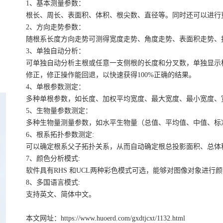
1、基本测量参数：
根长、周长、表面积、体积、根尖数、直径等。同时还可以进行
2、方向走势参数：
随根系长度方向走势可测得宽度走势、角度走势、表面积走势、
3、单独自动分析：
可单独自动分析主根或任意一支侧根的长度和分叉数，单独显示
修正，修正操作能回退，以快速获得100%正确的结果。
4、单根参数测定：
多种单根参数，如长度、加权平均宽度、最大宽度、最小宽度、
5、生物量参数测定：
多种生物量测量参数，如水平生物量（总值、平均值、中值、标
6、根系拓扑参数测定:
可以确定根系父子拓扑关系，从而自动确定根总投影面积、总体
7、颜色分析模式:
软件具有RHS 和UCL两种彩色模式可选，能够对图像对象进
8、多国语言模式:
支持英文、简体中文。
本文网址：
https://www.huoerd.com/gxdtjcxt/1132.html