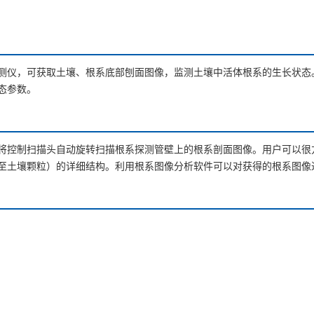
测仪，可获取土壤、根系底部刨面图像，监测土壤中活体根系的生长状态
态参数。
将控制扫描头自动旋转扫描根系探测管壁上的根系剖面图像。用户可以很
至土壤颗粒）的详细结构。利用根系图像分析软件可以对获得的根系图像