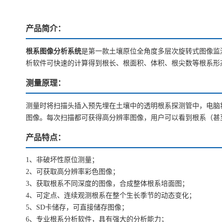
产品简介：
根系图像分析系统
是第一款土壤原位全角度多层次旋转式图像监
析软件可快速的计算得到根长、根面积、体积、根尖数等根系形
测量原理：
测量时将扫描头插入预先埋在土壤中的透明根系探测管中，电脑
图像。每次扫描都可获得高分辨率图像，用户可以看到根系（甚
产品特点：
1、非破坏性原位测量；
2、可获取高分辨率彩色图像；
3、获取根系不同深度的图像，合成整体根系培面图；
4、可定点、连续观测根系在整个生长季节的动态变化；
5、SD卡储存，可直接储存图像；
6、专业根系分析软件，具有强大的分析能力；