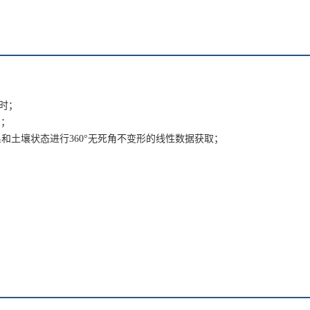
小时；
制；
系和土壤状态进行360°无死角不变形的线性数据获取；
；