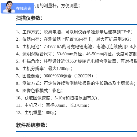
7、配有专用的测量杆，方便测量；
扫描仪参数：
1、工作方式：脱离电脑，可以用仪器单独测量后储存到TF卡；
2、仪器内存：在测量器上配置4G内存卡，最大可扩展到64G；
3、主机电池：7.4V/7.6A的可充电锂电池，电池可连续使用2-4
4、透明观察管尺寸：50-60mm外径，46-50mm内径，长度可定
5、扫描角度：柱型设计近似360°旋转光电耦合测量器，可对根
6、主机分辨率：最大1200dpi；
7、图像像素：9600*9600像素（1200DPI）；
8、测量方式：可定位连续监测植物根系的生长动态及土壤状态
9、图像色彩模式：彩色；
10、获取图像速度：5-10s(和扫描范围有关)；
11、主机尺寸：直径60mm，长370mm；
12、主机重量：880g；
软件系统参数：