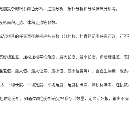
更加复杂的根系颜色分析、连接分析、拓扑分析和分级伸展分析等。
投影面积走势、体积走势等参数。
标记根系的任意直径段相应各参数（分档数、档直径范围任意可改，可不
宽度标准差、加权加权平均角度、最大长度、最小长度、角度标准差、表
准差值、最大值、最大位置、最小值、最小位置等）、垂直生物量、根系
积、平均长度、平均宽度、平均角度、角度标准差、体积标准差、连接数
行颜色信息分析，如通过颜色分析确定根系存活数量，定义活死根，输出不