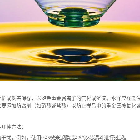
分析或妥善保存，以避免重金属离子的氧化或沉淀。水样应在低温
需要添加防腐剂（如硝酸或盐酸）以防止样品中的重金属被氧化
下几种方法：
扰。例如，使用0.45微米滤膜或4-5#沙芯漏斗进行过滤。