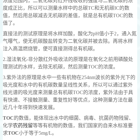
浓度范围内，二氧化碳对红外线吸收的强度与二氧化碳的浓
度成正比，所以可以测量水样中的总碳TC和无机碳IC的数
值，然后用总碳减去无机碳的差值，就是总有机碳TOC的数
值了。
直接法的测试原理是将水样加酸，酸化为pH值小于2，通入氮
气曝气，使无机碳酸盐转变为二氧化碳并被去除。再将水样
注入高温燃烧管，便可直接测得总有机碳。
2.湿法氧化-非分散红外吸收法的原理是在氧化之前用磷酸处
理测试的水样，去除无机碳，然后测量TOC的浓度。
3.紫外法的原理是水中一些有机物在254nm波长的紫外光下的
吸光度和水中的有机碳数量呈线性关系，所以可以通过紫外
线光谱的吸光度来测量总有机碳TOC的浓度，紫外法由于具
有快速、不接触测量、重复性好等优点，这种测量方法在最
近几十年得到快速发展。
TOC
的数值，能体现出水中的细菌、病毒、抗菌药物残留、
化学
农药残留
等等有机物的数值，我们国家的自来水标准要
求
TOC
小于等于5mg/L。