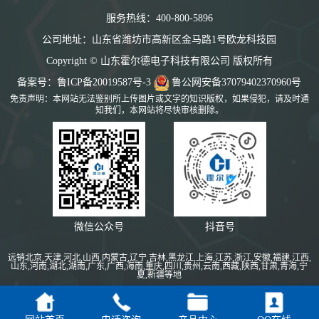
服务热线：400-800-5896
公司地址：山东省潍坊市高新区金马路1号欧龙科技园
Copyright © 山东霍尔德电子科技有限公司 版权所有
备案号：
鲁ICP备20019587号-3
鲁公网安备37079402370960号
免责声明：本网站无法鉴别所上传图片或文字的知识版权，如果侵犯，请及时通
知我们，本网站将尽快审核删除。
微信公众号
抖音号
远销北京,天津,河北,山西,内蒙古,辽宁,吉林,黑龙江,上海,江苏,浙江,安徽,福建,江西,
山东,河南,湖北,湖南,广东,广西,海南,重庆,四川,贵州,云南,西藏,陕西,甘肃,青海,宁
夏,新疆等地