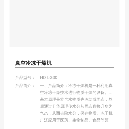
挥发性有机物VOC
一氧化碳二氧化碳分析
激光甲烷遥测仪
油气回收检测仪
了解更多+
生化分离分析
真空冷冻干燥机
酶标仪
凝胶成像
产品型号：
HD-LG30
化学发光成像
产品简介：
一、产品简介：冷冻干燥机是一种利用真
洗板机
空冷冻干燥技术进行物质干燥的设备。其
基本原理是将含水物质先冻结成固态，然
了解更多+
后通过升华原理使水分从固态直接升华为
气态，从而去除水分，保存物质。冻干机
色谱分析
广泛应用于医药、生物制品、食品等领
域，具有干燥效果好、保存时间长、复水