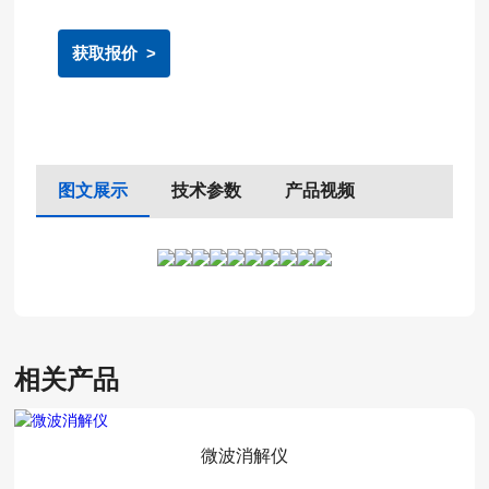
离子色谱IC
性好等优点‌二、工作原理：真空...
气相色谱GC
获取报价 >
气源制备类
了解更多+
水文测量
图文展示
技术参数
产品视频
明渠流量计
流速仪
了解更多+
测绘测量
相关产品
激光测距测高仪
了解更多+
微波消解仪
其他专用