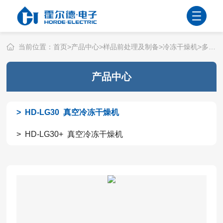
微生物检测
微生物检测
当前位置：
首页
>
产品中心
>
样品前处理及制备
>
冷冻干燥机
>
多歧管型
培养设备
了解更多+
产品中心
洁净度分析
> HD-LG30 真空冷冻干燥机
尘埃粒子计数器
油液颗粒计数器
> HD-LG30+ 真空冷冻干燥机
气溶胶光度计
了解更多+
大气环境分析
臭氧气体分析