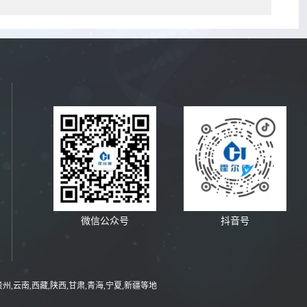
微信公众号
抖音号
贵州,云南,西藏,陕西,甘肃,青海,宁夏,新疆等地