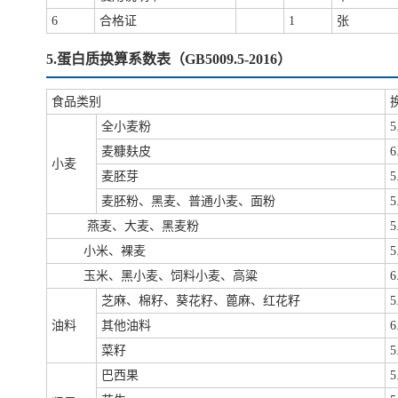
6
合格证
1
张
5.蛋白质换算系数表（GB5009.5-2016）
食品类别
全小麦粉
5
麦糠麸皮
6
小麦
麦胚芽
5
麦胚粉、黑麦、普通小麦、面粉
5
燕麦、大麦、黑麦粉
5
小米、裸麦
5
玉米、黑小麦、饲料小麦、高粱
6
芝麻、棉籽、葵花籽、蓖麻、红花籽
5
油料
其他油料
6
菜籽
5
巴西果
5