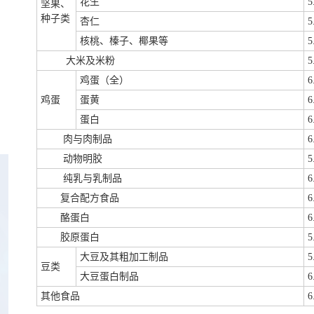
花生
5
坚果、
种子类
杏仁
5
核桃、榛子、椰果等
5
大米及米粉
5
鸡蛋（全）
6
鸡蛋
蛋黄
6
蛋白
6
肉与肉制品
6
动物明胶
5
纯乳与乳制品
6
复合配方食品
6
酪蛋白
6
胶原蛋白
5
大豆及其粗加工制品
5
豆类
大豆蛋白制品
6
其他食品
6