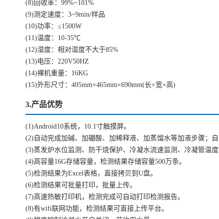
(8)回收率：99%~101%
(9)测定速度：3~9min/样品
(10)功率：≤1500W
(11)温度：10-35℃
(12)湿度：相对湿度不大于85%
(13)电压：220V50HZ
(14)裸机重量：16KG
(15)外形尺寸：405mm×465mm×690mm(长×宽×高)
3.产品优势
(1)Android10系统，10.1寸触摸屏。
(2)自动完成加碱、加硼酸、加稀释液、加蒸馏水等加液步骤；
(3)蒸发炉水位监测、防干烧保护、冷凝水流速监测、冷凝管温
(4)高容量16G存储容量，检测结果存储容量500万条。
(5)检测结果为Excel表格，直接拷贝到U盘。
(6)检测结果可批量打印，批量上传。
(7)高速热敏打印机，检测完成可自动打印检测报告。
(8)有wifi联网功能，检测结果可直接上传平台。