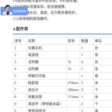
(9)程序控制冷凝水开启关闭，节约用水量。
(10)冷凝水流速监测，低流速报警。
(11)蒸发器水位，温度，压力等多重防护。
(12)采用强耐腐蚀器件。
4.配件表
序号
名称
型号
数量
单位
1
仪器主机
1
台
2
电源线
1
条
3
试剂桶
5L
4
台
4
试剂桶
1L
1
支
5
热敏打印纸
1
卷
6
硅胶管
4*8mm
2
米
7
液位计
300mm
3
个
8
特氟龙管
1*2mm
1
米
9
滴定杯（带特氟龙盖）
2
个
5
使用说明书
1
本