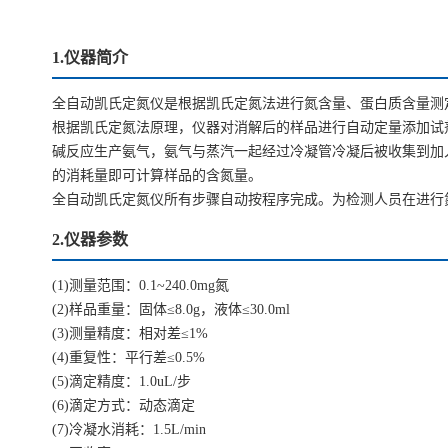
1.仪器简介
全自动凯氏定氮仪是根据凯氏定氮法进行氮含量、蛋白质含量测
根据凯氏定氮法原理，仪器对消解后的样品进行自动定量添加试
碱反应生产氨气，氨气与蒸汽一起经过冷凝管冷凝后被收集到加
的消耗量即可计算样品的含氮量。
全自动凯氏定氮仪所有步骤自动按程序完成。为检测人员在进行
2.仪器参数
(1)测量范围：0.1~240.0mg氮
(2)样品重量：固体≤8.0g，液体≤30.0ml
(3)测量精度：相对差≤1%
(4)重复性：平行差≤0.5%
(5)滴定精度：1.0uL/步
(6)滴定方式：动态滴定
(7)冷凝水消耗：1.5L/min