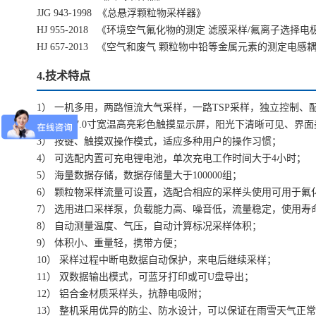
JJG 943-1998 《总悬浮颗粒物采样器》
HJ 955-2018 《环境空气氟化物的测定 滤膜采样/氟离子选择电
HJ 657-2013 《空气和废气 颗粒物中铅等金属元素的测定电
4.技术特点
1） 一机多用，两路恒流大气采样，一路TSP采样，独立控制、
2） 采用7.0寸宽温高亮彩色触摸显示屏，阳光下清晰可见、界
3） 按键、触摸双操作模式，适应多种用户的操作习惯；
4） 可选配内置可充电锂电池，单次充电工作时间大于4小时；
5） 海量数据存储，数据存储量大于100000组；
6） 颗粒物采样流量可设置，选配合相应的采样头使用可用于氟化
7） 选用进口采样泵，负载能力高、噪音低，流量稳定，使用寿
8） 自动测量温度、气压，自动计算标况采样体积；
9） 体积小、重量轻，携带方便；
10） 采样过程中断电数据自动保护，来电后继续采样；
11） 双数据输出模式，可蓝牙打印或可U盘导出；
12） 铝合金材质采样头，抗静电吸附；
13） 整机采用优异的防尘、防水设计，可以保证在雨雪天气正