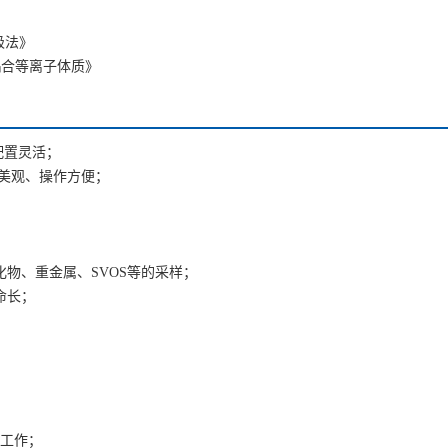
极法》
感耦合等离子体质》
配置灵活；
面美观、操作方便；
物、重金属、SVOS等的采样；
命长；
常工作；