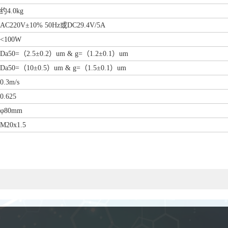
约4.0kg
AC220V±10% 50Hz或DC29.4V/5A
<100W
Da50=（2.5±0.2）um & g=（1.2±0.1）um
Da50=（10±0.5）um & g=（1.5±0.1）um
0.3m/s
0.625
φ80mm
M20x1.5