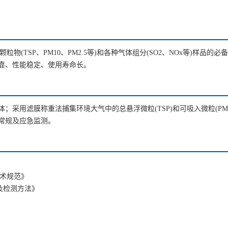
粒物(TSP、PM10、PM2.5等)和各种气体组分(SO2、NOx等)
靠、性能稳定、使用寿命长。
用滤膜称重法捕集环境大气中的总悬浮微粒(TSP)和可吸入微粒(PM10)
常规及应急监测。
)技术规范》
要求及检测方法》