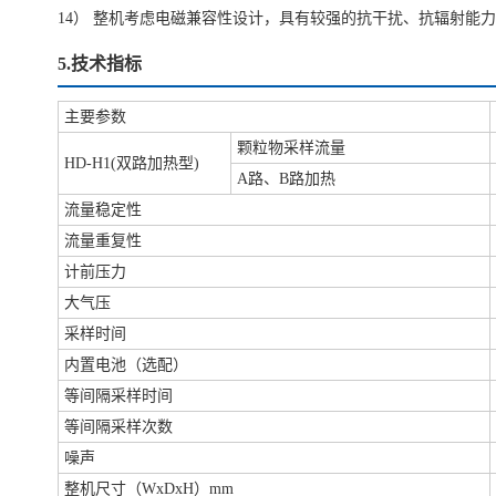
14） 整机考虑电磁兼容性设计，具有较强的抗干扰、抗辐射能力
5.技术指标
主要参数
颗粒物采样流量
HD-H1(双路加热型)
A路、B路加热
流量稳定性
流量重复性
计前压力
大气压
采样时间
内置电池（选配）
等间隔采样时间
等间隔采样次数
噪声
整机尺寸（WxDxH）mm