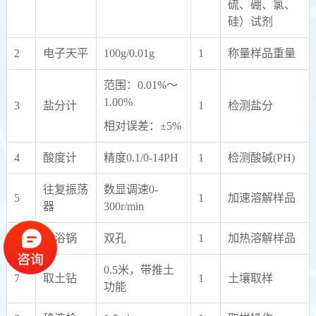
硫、硼、氯、
硅）试剂
2
电子天平
100g/0.01g
1
称量样品重量
范围：0.01%～
1.00%
3
盐分计
1
检测盐分
相对误差：±5%
4
酸度计
精度0.1/0-14PH
1
检测酸碱(PH)
往复振荡
数显调速0-
5
1
加速溶解样品
器
300r/min
6
水浴锅
双孔
1
加热溶解样品
0.5米，带推土
7
取土钻
1
土壤取样
功能