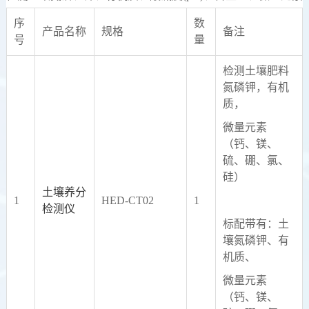
序
数
产品名称
规格
备注
号
量
检测土壤肥料
氮磷钾，有机
质，
微量元素
（钙、镁、
硫、硼、氯、
硅）
土壤养分
1
HED-CT02
1
检测仪
标配带有：土
壤氮磷钾、有
机质、
微量元素
（钙、镁、