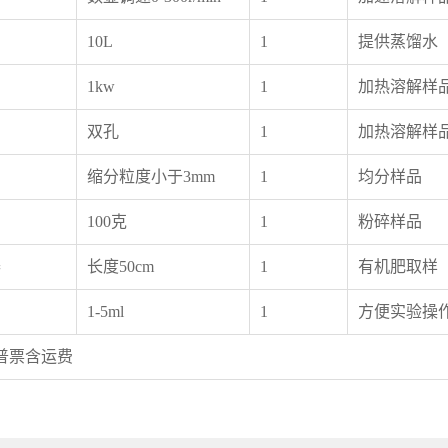
10L
1
提供蒸馏水
1kw
1
加热溶解样
双孔
1
加热溶解样
缩分粒度小于3mm
1
均分样品
100克
1
粉碎样品
器
长度50cm
1
有机肥取样
1-5ml
1
方便实验操
含普票含运费