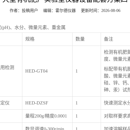
作者：投稿用户 编辑：
霍尔德仪器
更新时间：2026-08-06
(pH)、水分、微量元素、重金属
规格
数量
备注
检测有机肥
度、微量元
专用检测
标配带有机
HED-GT04
1
酸、微量元
硅、锌、钙
砷、汞）试
测定仪
HED-DZSF
1
快速测定水
量程200g/精度0.0001
1
对取样要求
数显调速0-300r/min
1
加速溶解样