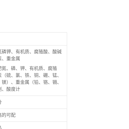
氮磷钾、有机质、腐殖酸、酸碱
素、重金属
肥氮、磷、钾、有机质、腐殖
素（硫、氯、铁、铜、硼、锰、
、镁）、重金属（铅、铬、镉、
剂、酸度计
分
高的可配
品